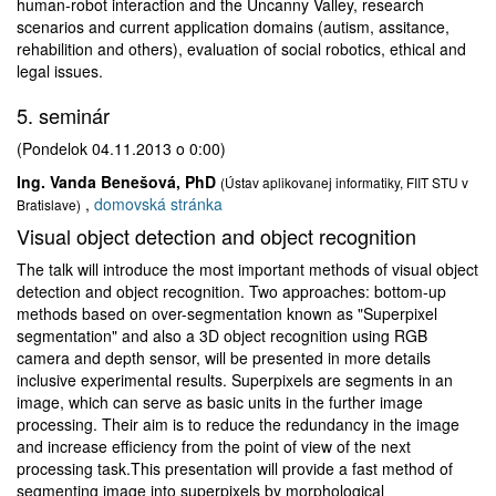
human-robot interaction and the Uncanny Valley, research
scenarios and current application domains (autism, assitance,
rehabilition and others), evaluation of social robotics, ethical and
legal issues.
5. seminár
(Pondelok 04.11.2013 o 0:00)
Ing. Vanda Benešová, PhD
(Ústav aplikovanej informatiky, FIIT STU v
,
domovská stránka
Bratislave)
Visual object detection and object recognition
The talk will introduce the most important methods of visual object
detection and object recognition. Two approaches: bottom-up
methods based on over-segmentation known as "Superpixel
segmentation" and also a 3D object recognition using RGB
camera and depth sensor, will be presented in more details
inclusive experimental results. Superpixels are segments in an
image, which can serve as basic units in the further image
processing. Their aim is to reduce the redundancy in the image
and increase efficiency from the point of view of the next
processing task.This presentation will provide a fast method of
segmenting image into superpixels by morphological