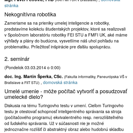
stránka
Nekognitívna robotika
Zameriame sa na prieniky umelej inteligencie a robotiky,
predstavíme kolekciu študentských projektov, ktoré sa realizovali
v Spoločnom laboratóriu robotiky FEI STU a FMFI UK, aké máme
výhľady a plány do budúcna, vysvetlíme náš uhol pohľadu na
problematiku. Príležitosť inšpirácie pre ďalšiu spoluprácu.
2. seminár
(Pondelok 03.03.2014 o 0:00)
doc. Ing. Martin Šperka, CSc.
(Fakulta informatiky, Paneurópska VŠ v
,
domovská stránka
Bratislave a FIIT STU)
Umelé umenie - môže počítač vytvoriť a posudzovať
umelecké dielo?
Diskusia na tému Turingovho testu v umení. Cieľom Turingovho
testu je otestovať schopnosť inteligentného správania sa stroja
(počítačového programu) ekvivalentného resp. nerozlíšiteľného
od ľudského správania. Už v súčasnosti nie je možné
jednoznačne rozlíšiť či abstraktný obraz alebo hudobnú skladbu