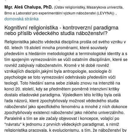
Mgr. Aleš Chalupa, PhD.
(Ústav religionistiky, Masarykova univerzita,
,
Brno a Laboratoř pro experimentální výzkum náboženstvi (LEVYNA))
domovská stránka
Kognitivní religionistika - kontroverzní paradigma
nebo příslib vědeckého studia náboženství?
Religionistika jakožto vědecká disciplína prošla od svého vzniku v
60. letech 19.století mnoha proměnami, které souvisely
především s hledáním metodologické a terminologické identity a s
tím spojeným vymezováním se vůči ostatním disciplínám, které se
rovněž zabývaly náboženstvím. Kromě v té době rovněž
vznikajíích disciplín,jakými byla antropologie, sociologie či
psychologie se toto vymezování odehrávalo především vůči
teologii. Toto hledání sama sebe získalo znovu na intenzitě na
konci 20. století, kdy se předmětem poměrně intenzivní kritiky
dostalo eliadovské paradigma. Výsledkem této krítiky byla celá
řada názorů, které zpochybňovaly možnost vědeckého studia
náboženství jako specifického fenoménu a mnohé z ních dokonce
zpochybňovaly existenci náboženství jako něčeho univerzálního.
Paralelně s tím se ale začaly objevovat i koncepce, volající po
"návratu" k jednomu z prvních vědeckých paradigmat, s nimiž
religionistika pracovala, k evolucionismu, s tím, že náboženství by