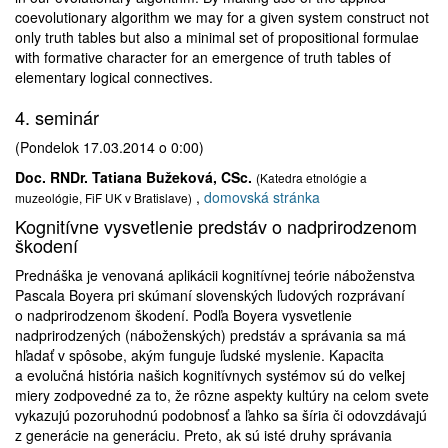
coevolutionary algorithm we may for a given system construct not
only truth tables but also a minimal set of propositional formulae
with formative character for an emergence of truth tables of
elementary logical connectives.
4. seminár
(Pondelok 17.03.2014 o 0:00)
Doc. RNDr. Tatiana Bužeková, CSc.
(Katedra etnológie a
,
domovská stránka
muzeológie, FiF UK v Bratislave)
Kognitívne vysvetlenie predstáv o nadprirodzenom
škodení
Prednáška je venovaná aplikácii kognitívnej teórie náboženstva
Pascala Boyera pri skúmaní slovenských ľudových rozprávaní
o nadprirodzenom škodení. Podľa Boyera vysvetlenie
nadprirodzených (náboženských) predstáv a správania sa má
hľadať v spôsobe, akým funguje ľudské myslenie. Kapacita
a evolučná história našich kognitívnych systémov sú do veľkej
miery zodpovedné za to, že rôzne aspekty kultúry na celom svete
vykazujú pozoruhodnú podobnosť a ľahko sa šíria či odovzdávajú
z generácie na generáciu. Preto, ak sú isté druhy správania