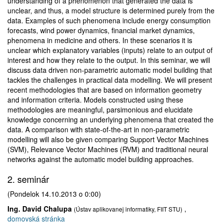
understanding of a phenomenon that generated the data is
unclear, and thus, a model structure is determined purely from the
data. Examples of such phenomena include energy consumption
forecasts, wind power dynamics, financial market dynamics,
phenomena in medicine and others. In these scenarios it is
unclear which explanatory variables (inputs) relate to an output of
interest and how they relate to the output. In this seminar, we will
discuss data driven non-parametric automatic model building that
tackles the challenges in practical data modelling. We will present
recent methodologies that are based on information geometry
and information criteria. Models constructed using these
methodologies are meaningful, parsimonious and elucidate
knowledge concerning an underlying phenomena that created the
data. A comparison with state-of-the-art in non-parametric
modelling will also be given comparing Support Vector Machines
(SVM), Relevance Vector Machines (RVM) and traditional neural
networks against the automatic model building approaches.
2. seminár
(Pondelok 14.10.2013 o 0:00)
Ing. David Chalupa
,
(Ústav aplikovanej informatiky, FIIT STU)
domovská stránka