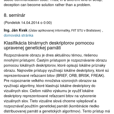
deception can become solution rather than a problem.
8. seminár
(Pondelok 14.04.2014 o 0:00)
Ing. Ján Kvak
,
(Ústav aplikovanej informatiky, FIIT STU v Bratislave)
domovská stránka
Klasifikácia binárnych deskriptorov pomocou
upravenej genetickej pamäti
Rozpoznávanie obrazu je dnes aktuálnou témou, riešenou
mnohými prístupmi. Častým prístupom je rozpoznávanie obrazu
pomocou lokálnych deskriptorov, ktoré opisujú lokálne príznaky
obrazu. Najnovšie prístupy využívajú lokálne deskriptory, ktoré sú
reprezentované reťazcami bitov (BRIEF, ORB, BRISK, FREAK).
Pre rozpoznanie veľkého množstva vzorových obrazov sa
využívajú algoritmy, ktoré klastrujú lokálne deskriptory do
vizuálnych slov. Cieľom nášho výskumu je využiť lokálne
deskriptory reprezentované reťazcami bitov na vytvorenie
vizuálnych slov. Tieto vizuálne slová chceme vylepšovať a
rozpoznávať použitím genetickej pamäti (kombinácie riedko
distribuovanej pamäti a genetických algoritmov). Tento prístup má