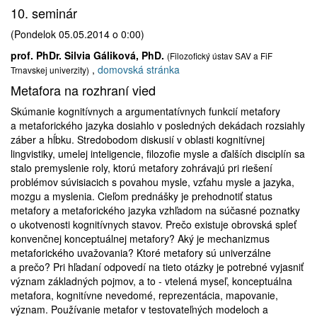
10. seminár
(Pondelok 05.05.2014 o 0:00)
prof. PhDr. Silvia Gáliková, PhD.
(Filozofický ústav SAV a FiF
,
domovská stránka
Trnavskej univerzity)
Metafora na rozhraní vied
Skúmanie kognitívnych a argumentatívnych funkcií metafory
a metaforického jazyka dosiahlo v posledných dekádach rozsiahly
záber a hĺbku. Stredobodom diskusií v oblasti kognitívnej
lingvistiky, umelej inteligencie, filozofie mysle a ďalších disciplín sa
stalo premyslenie roly, ktorú metafory zohrávajú pri riešení
problémov súvisiacich s povahou mysle, vzťahu mysle a jazyka,
mozgu a myslenia. Cieľom prednášky je prehodnotiť status
metafory a metaforického jazyka vzhľadom na súčasné poznatky
o ukotvenosti kognitívnych stavov. Prečo existuje obrovská spleť
konvenčnej konceptuálnej metafory? Aký je mechanizmus
metaforického uvažovania? Ktoré metafory sú univerzálne
a prečo? Pri hľadaní odpovedí na tieto otázky je potrebné vyjasniť
význam základných pojmov, a to - vtelená myseľ, konceptuálna
metafora, kognitívne nevedomé, reprezentácia, mapovanie,
význam. Používanie metafor v testovateľných modeloch a