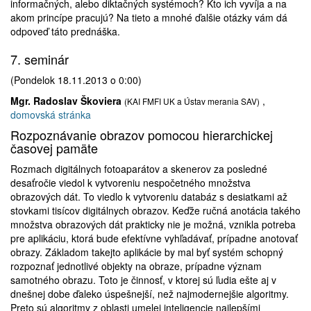
informačných, alebo diktačných systémoch? Kto ich vyvíja a na
akom princípe pracujú? Na tieto a mnohé ďalšie otázky vám dá
odpoveď táto prednáška.
7. seminár
(Pondelok 18.11.2013 o 0:00)
Mgr. Radoslav Škoviera
,
(KAI FMFI UK a Ústav merania SAV)
domovská stránka
Rozpoznávanie obrazov pomocou hierarchickej
časovej pamäte
Rozmach digitálnych fotoaparátov a skenerov za posledné
desaťročie viedol k vytvoreniu nespočetného množstva
obrazových dát. To viedlo k vytvoreniu databáz s desiatkami až
stovkami tisícov digitálnych obrazov. Keďže ručná anotácia takého
množstva obrazových dát prakticky nie je možná, vznikla potreba
pre aplikáciu, ktorá bude efektívne vyhľadávať, prípadne anotovať
obrazy. Základom takejto aplikácie by mal byť systém schopný
rozpoznať jednotlivé objekty na obraze, prípadne význam
samotného obrazu. Toto je činnosť, v ktorej sú ľudia ešte aj v
dnešnej dobe ďaleko úspešnejší, než najmodernejšie algoritmy.
Preto sú algoritmy z oblasti umelej inteligencie najlepšími