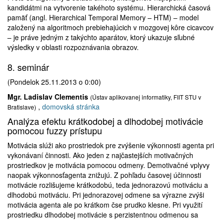
kandidátmi na vytvorenie takéhoto systému. Hierarchická časová
pamäť (angl. Hierarchical Temporal Memory – HTM) – model
založený na algoritmoch prebiehajúcich v mozgovej kôre cicavcov
– je práve jedným z takýchto aparátov, ktorý ukazuje sľubné
výsledky v oblasti rozpoznávania obrazov.
8. seminár
(Pondelok 25.11.2013 o 0:00)
Mgr. Ladislav Clementis
(Ústav aplikovanej informatiky, FIIT STU v
,
domovská stránka
Bratislave)
Analýza efektu krátkodobej a dlhodobej motivácie
pomocou fuzzy prístupu
Motivácia slúži ako prostriedok pre zvýšenie výkonnosti agenta pri
vykonávaní činnosti. Ako jeden z najčastejších motivačných
prostriedkov je motivácia pomocou odmeny. Demotivačné vplyvy
naopak výkonnosťagenta znižujú. Z pohľadu časovej účinnosti
motivácie rozlišujeme krátkodobú, teda jednorazovú motiváciu a
dlhodobú motiváciu. Pri jednorazovej odmene sa výrazne zvýši
motivácia agenta ale po krátkom čse prudko klesne. Pri využití
prostriedku dlhodobej motivácie s perzistentnou odmenou sa