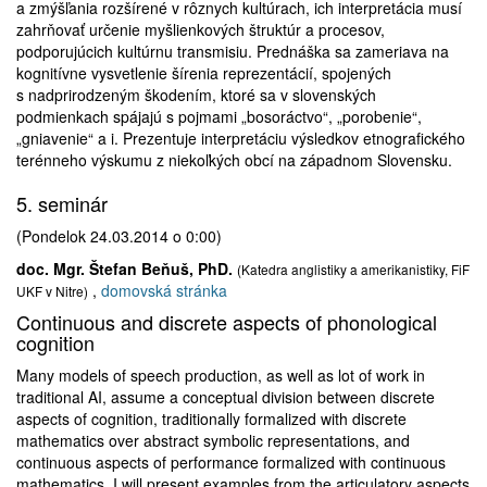
a zmýšľania rozšírené v rôznych kultúrach, ich interpretácia musí
zahrňovať určenie myšlienkových štruktúr a procesov,
podporujúcich kultúrnu transmisiu. Prednáška sa zameriava na
kognitívne vysvetlenie šírenia reprezentácií, spojených
s nadprirodzeným škodením, ktoré sa v slovenských
podmienkach spájajú s pojmami „bosoráctvo“, „porobenie“,
„gniavenie“ a i. Prezentuje interpretáciu výsledkov etnografického
terénneho výskumu z niekoľkých obcí na západnom Slovensku.
5. seminár
(Pondelok 24.03.2014 o 0:00)
doc. Mgr. Štefan Beňuš, PhD.
(Katedra anglistiky a amerikanistiky, FiF
,
domovská stránka
UKF v Nitre)
Continuous and discrete aspects of phonological
cognition
Many models of speech production, as well as lot of work in
traditional AI, assume a conceptual division between discrete
aspects of cognition, traditionally formalized with discrete
mathematics over abstract symbolic representations, and
continuous aspects of performance formalized with continuous
mathematics. I will present examples from the articulatory aspects