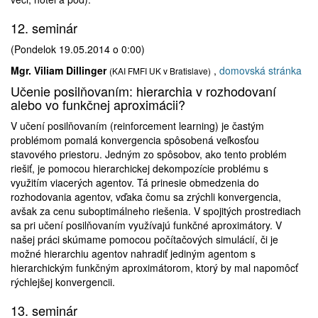
12. seminár
(Pondelok 19.05.2014 o 0:00)
Mgr. Viliam Dillinger
,
domovská stránka
(KAI FMFI UK v Bratislave)
Učenie posilňovaním: hierarchia v rozhodovaní
alebo vo funkčnej aproximácii?
V učení posilňovaním (reinforcement learning) je častým
problémom pomalá konvergencia spôsobená veľkosťou
stavového priestoru. Jedným zo spôsobov, ako tento problém
riešiť, je pomocou hierarchickej dekompozície problému s
využitím viacerých agentov. Tá prinesie obmedzenia do
rozhodovania agentov, vďaka čomu sa zrýchli konvergencia,
avšak za cenu suboptimálneho riešenia. V spojitých prostrediach
sa pri učení posilňovaním využívajú funkčné aproximátory. V
našej práci skúmame pomocou počítačových simulácií, či je
možné hierarchiu agentov nahradiť jediným agentom s
hierarchickým funkčným aproximátorom, ktorý by mal napomôcť
rýchlejšej konvergencii.
13. seminár