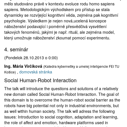
mělo studováno právě v kontextu evoluce rodu homo sapiens
sapiens. Metodologickým východiskem pro přístup se stala
dynamicky se rozvíjející kognitivní věda, zejména pak kognitivní
psychologie. Výsledkem je nejen nová,ucelená koncepce
náboženství podavající i poměrně přesvědčivá vysvětlení
takových fenoménů, jakými je např. rituál, ale zejména model,
který umožnuje náboženství zkoumat pomocí experimentu.
4. seminár
(Pondelok 28.10.2013 o 0:00)
Ing. Mária Virčíková
(Katedra kybernetiky a umelej inteligencie FEI TU
,
domovská stránka
Košice)
Social Human-Robot Interaction
The talk will introduce the questions and solutions of a relatively
new domain called Social Human-Robot Interaction. The goal of
this domain is to overcome the human-robot social barrier as the
robots have big potential not only in industrial environments, but
as well within human society. The talk will adress the following
issues: Introduction to social cognition, adaptation and learning,
the role of affect and emotion, hardware platforms used in