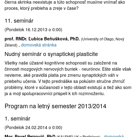
čierna skrinka neexistuje a túto schopnosť musíme vnímať ako
proces, ktorý prebieha a zreje v čase?
11. seminár
(Pondelok 16.12.2013 o 0:00)
prof. RNDr. Ľubica Beňušková, PhD.
(University of Otago, Nový
,
domovská stránka
Zéland)
Nudný seminár o synaptickej plasticite
Všetky naše úžasné kognitívne schopnosti su založené na
činnosti mozgových nervových buniek - neurónov. Ešte stále však
nevieme, aké pravidlá platia pre zmenu synaptických váh v
priebehu učenia. V tejto prednáške sa pokúsim stručne zhrnúť
problémy, ktoré v súčasnosti v tejto oblasti existujú a tiež ako som
ja a moji spolupracovníci prispeli k ich rozmnoženiu.
Program na letný semester 2013/2014
1. seminár
(Pondelok 24.02.2014 o 0:00)
Mgr. Pavel Petrovič, PhD
,
domovská
(KAI FMFI UK v Bratislave)