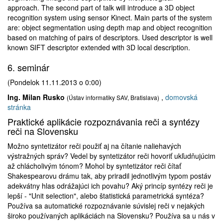
approach. The second part of talk will introduce a 3D object
recognition system using sensor Kinect. Main parts of the system
are: object segmentation using depth map and object recognition
based on matching of pairs of descriptors. Used descriptor is well
known SIFT descriptor extended with 3D local description.
6. seminár
(Pondelok 11.11.2013 o 0:00)
Ing. Milan Rusko
,
domovská
(Ústav informatiky SAV, Bratislava)
stránka
Praktické aplikácie rozpoznávania reči a syntézy
reči na Slovensku
Možno syntetizátor reči použiť aj na čítanie naliehavých
výstražných správ? Vedel by syntetizátor reči hovoriť ukľudňujúcim
až chlácholivým tónom? Mohol by syntetizátor reči čítať
Shakespearovu drámu tak, aby priradil jednotlivým typom postáv
adekvátny hlas odrážajúci ich povahu? Aký princíp syntézy reči je
lepší - "Unit selection", alebo štatistická parametrická syntéza?
Používa sa automatické rozpoznávanie súvislej reči v nejakých
široko používaných aplikáciách na Slovensku? Používa sa u nás v