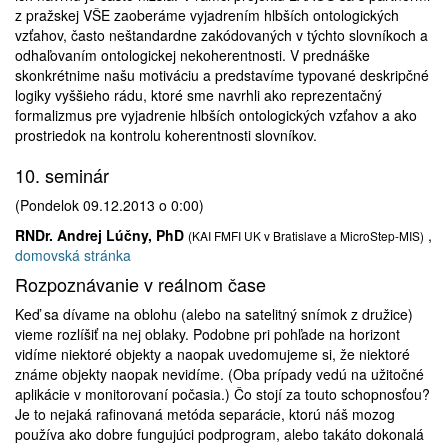
z pražskej VŠE zaoberáme vyjadrením hlbších ontologických
vzťahov, často neštandardne zakódovaných v týchto slovníkoch a
odhaľovaním ontologickej nekoherentnosti. V prednáške
skonkrétnime našu motiváciu a predstavíme typované deskripčné
logiky vyššieho rádu, ktoré sme navrhli ako reprezentačný
formalizmus pre vyjadrenie hlbších ontologických vzťahov a ako
prostriedok na kontrolu koherentnosti slovníkov.
10. seminár
(Pondelok 09.12.2013 o 0:00)
RNDr. Andrej Lúčny, PhD
,
(KAI FMFI UK v Bratislave a MicroStep-MIS)
domovská stránka
Rozpoznávanie v reálnom čase
Keď sa dívame na oblohu (alebo na satelitný snímok z družice)
vieme rozlíšiť na nej oblaky. Podobne pri pohľade na horizont
vidíme niektoré objekty a naopak uvedomujeme si, že niektoré
známe objekty naopak nevidíme. (Oba prípady vedú na užitočné
aplikácie v monitorovaní počasia.) Čo stojí za touto schopnosťou?
Je to nejaká rafinovaná metóda separácie, ktorú náš mozog
používa ako dobre fungujúci podprogram, alebo takáto dokonalá