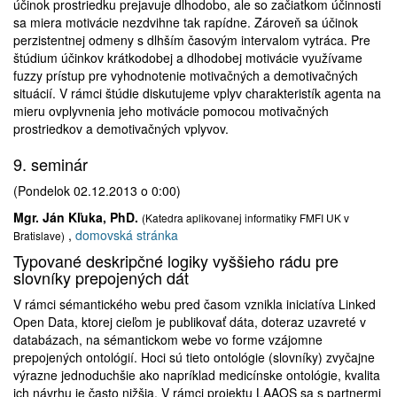
účinok prostriedku prejavuje dlhodobo, ale so začiatkom účinnosti
sa miera motivácie nezdvihne tak rapídne. Zároveň sa účinok
perzistentnej odmeny s dlhším časovým intervalom vytráca. Pre
štúdium účinkov krátkodobej a dlhodobej motivácie využívame
fuzzy prístup pre vyhodnotenie motivačných a demotivačných
situácií. V rámci štúdie diskutujeme vplyv charakteristík agenta na
mieru ovplyvnenia jeho motivácie pomocou motivačných
prostriedkov a demotivačných vplyvov.
9. seminár
(Pondelok 02.12.2013 o 0:00)
Mgr. Ján Kľuka, PhD.
(Katedra aplikovanej informatiky FMFI UK v
,
domovská stránka
Bratislave)
Typované deskripčné logiky vyššieho rádu pre
slovníky prepojených dát
V rámci sémantického webu pred časom vznikla iniciatíva Linked
Open Data, ktorej cieľom je publikovať dáta, doteraz uzavreté v
databázach, na sémantickom webe vo forme vzájomne
prepojených ontológií. Hoci sú tieto ontológie (slovníky) zvyčajne
výrazne jednoduchšie ako napríklad medicínske ontológie, kvalita
ich návrhu je často nižšia. V rámci projektu LAAOS sa s partnermi