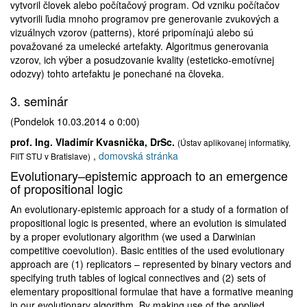
vytvoril človek alebo počítačový program. Od vzniku počítačov
vytvorili ľudia mnoho programov pre generovanie zvukových a
vizuálnych vzorov (patterns), ktoré pripomínajú alebo sú
považované za umelecké artefakty. Algoritmus generovania
vzorov, ich výber a posudzovanie kvality (esteticko-emotívnej
odozvy) tohto artefaktu je ponechané na človeka.
3. seminár
(Pondelok 10.03.2014 o 0:00)
prof. Ing. Vladimír Kvasnička, DrSc.
(Ústav aplikovanej informatiky,
,
domovská stránka
FIIT STU v Bratislave)
Evolutionary–epistemic approach to an emergence
of propositional logic
An evolutionary-epistemic approach for a study of a formation of
propositional logic is presented, where an evolution is simulated
by a proper evolutionary algorithm (we used a Darwinian
competitive coevolution). Basic entities of the used evolutionary
approach are (1) replicators – represented by binary vectors and
specifying truth tables of logical connectives and (2) sets of
elementary propositional formulae that have a formative meaning
in our evolutionary algorithm. By making use of the applied