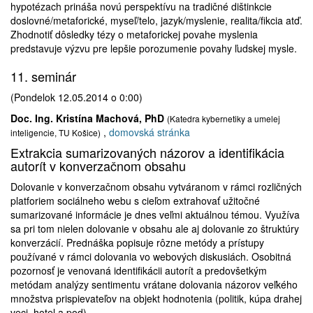
hypotézach prináša novú perspektívu na tradičné dištinkcie
doslovné/metaforické, myseľ/telo, jazyk/myslenie, realita/fikcia atď.
Zhodnotiť dôsledky tézy o metaforickej povahe myslenia
predstavuje výzvu pre lepšie porozumenie povahy ľudskej mysle.
11. seminár
(Pondelok 12.05.2014 o 0:00)
Doc. Ing. Kristína Machová, PhD
(Katedra kybernetiky a umelej
,
domovská stránka
inteligencie, TU Košice)
Extrakcia sumarizovaných názorov a identifikácia
autorít v konverzačnom obsahu
Dolovanie v konverzačnom obsahu vytváranom v rámci rozličných
platforiem sociálneho webu s cieľom extrahovať užitočné
sumarizované informácie je dnes veľmi aktuálnou témou. Využíva
sa pri tom nielen dolovanie v obsahu ale aj dolovanie zo štruktúry
konverzácií. Prednáška popisuje rôzne metódy a prístupy
používané v rámci dolovania vo webových diskusiách. Osobitná
pozornosť je venovaná identifikácii autorít a predovšetkým
metódam analýzy sentimentu vrátane dolovania názorov veľkého
množstva prispievateľov na objekt hodnotenia (politik, kúpa drahej
veci, hotel a pod).