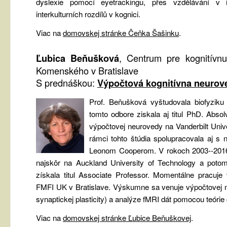
dyslexie pomocí eyetrackingu, přes vzdělávání v
interkulturních rozdílů v kognici.
Viac na
domovskej stránke Čeňka Šašinku
.
Ľubica Beňušková
, Centrum pre kognitívnu
Komenského v Bratislave
S prednáškou:
Výpočtová kognitívna neurov
Prof. Beňušková vyštudovala biofyzik
tomto odbore ziskala aj titul PhD. Abso
výpočtovej neurovedy na Vanderbilt Univ
rámci tohto štúdia spolupracovala aj s 
Leonom Cooperom. V rokoch 2003--2016
najskôr na Auckland University of Technology a potom
získala titul Associate Professor. Momentálne pracuje
FMFI UK v Bratislave. Výskumne sa venuje výpočtovej 
synaptickej plasticity) a analýze fMRI dát pomocou teórie 
Viac na
domovskej stránke Ľubice Beňuškovej
.