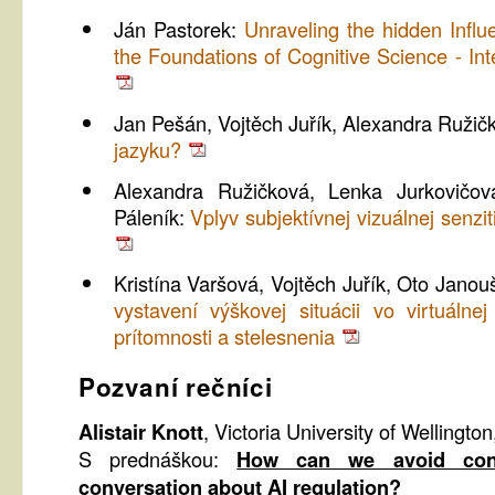
Ján Pastorek:
Unraveling the hidden Infl
the Foundations of Cognitive Science - Int
Jan Pešán, Vojtěch Juřík, Alexandra Ružič
jazyku?
Alexandra Ružičková, Lenka Jurkovičov
Páleník:
Vplyv subjektívnej vizuálnej senzi
Kristína Varšová, Vojtěch Juřík, Oto Jano
vystavení výškovej situácii vo virtuálnej
prítomnosti a stelesnenia
Pozvaní rečníci
Alistair Knott
, Victoria University of Wellingt
S prednáškou:
How can we avoid conf
conversation about AI regulation?