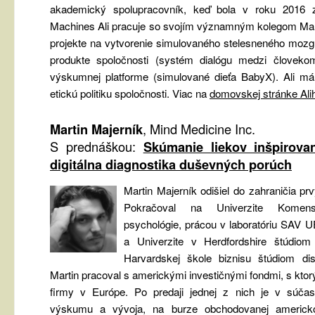
akademický spolupracovník, keď bola v roku 2016 z
Machines Ali pracuje so svojím významným kolegom Ma
projekte na vytvorenie simulovaného stelesneného mozg
produkte spoločnosti (systém dialógu medzi človeko
výskumnej platforme (simulované dieťa BabyX). Ali má
etickú politiku spoločnosti. Viac na
domovskej stránke Ali
Martin Majerník
, Mind Medicine Inc.
S prednáškou:
Skúmanie liekov inšpirova
digitálna diagnostika duševných porúch
Martin Majerník odišiel do zahraničia pr
Pokračoval na Univerzite Komens
psychológie, prácou v laboratóriu SAV U
a Univerzite v Herdfordshire štúdio
Harvardskej škole biznisu štúdiom dis
Martin pracoval s americkými investičnými fondmi, s ktor
firmy v Európe. Po predaji jednej z nich je v súčasn
výskumu a vývoja, na burze obchodovanej americko-