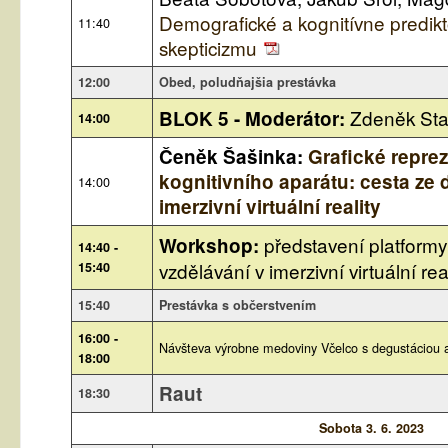
Demografické a kognitívne predikt
11:40
skepticizmu
12:00
Obed, poludňajšia prestávka
Zdeněk St
BLOK 5 - Moderátor:
14:00
Čeněk Šašinka:
Grafické repre
kognitivního aparátu: cesta ze
14:00
imerzivní virtuální reality
představení platformy
Workshop:
14:40 -
vzdělávání v imerzivní virtuální rea
15:40
15:40
Prestávka s občerstvením
16:00 -
Návšteva výrobne medoviny Včelco s degustáciou 
18:00
Raut
18:30
Sobota 3. 6. 2023