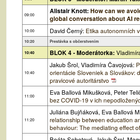
Alistair Knott:
How can we avoid
09:00
global conversation about AI r
David Černý:
Etika autonomních v
10:00
10:20
Prestávka s občerstvením
Vladimír
BLOK 4 - Moderátorka:
10:40
Jakub Šrol, Vladimíra Čavojová:
P
orientácie Sloveniek a Slovákov:
10:40
pravicové autoritárstvo
Eva Ballová Mikušková, Peter Teli
11:00
bez COVID-19 v ich nepodložený
Juliána Bujňáková, Eva Ballová 
relationship between education an
11:20
behaviour: The mediating effect of
Beáta Sobotová, Jakub Šrol, Ma