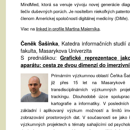
MindMed, ktorá sa venuje vývoju novej generácie diagno
liečiv duševných porúch. Je nositeľom niekoľkých patentov 
členom Americkej spoločnosti digitálnej medicíny (DiMe).
Viac na
linked in profile Martina Majerníka
.
Čeněk Šašinka
, Katedra informačních studií a
fakulta, Masarykova Univerzita
S prednáškou:
Grafické reprezentace jak
aparátu: cesta ze dvou dimenzí do imerzivní v
Primárním výzkumnou oblastí Čeňka Šašin
již přes 15 let na Masarykově u
transdisciplinárních výzkumných pro
trackingu. Dlouhodobě úzce spoluprac
kartografie a informatiky. V posledních
základní i aplikovaný výzkum možností a limitů imer
zobrazování prostorových dat. V současnosti se jako řeš
výzkumných projektech s tématy sahajícími od psycholog