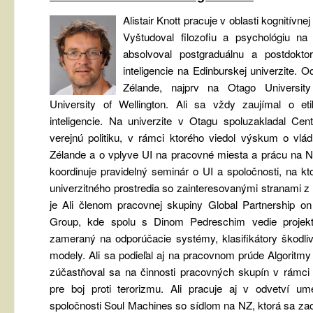
Alistair Knott pracuje v oblasti kognitívnej
Vyštudoval filozofiu a psychológiu na
absolvoval postgraduálnu a postdokto
inteligencie na Edinburskej univerzite.
Zélande, najprv na Otago Universit
University of Wellington. Ali sa vždy zaujímal o e
inteligencie. Na univerzite v Otagu spoluzakladal Cen
verejnú politiku, v rámci ktorého viedol výskum o v
Zélande a o vplyve UI na pracovné miesta a prácu na 
koordinuje pravidelný seminár o UI a spoločnosti, na kt
univerzitného prostredia so zainteresovanými stranami 
je Ali členom pracovnej skupiny Global Partnership o
Group, kde spolu s Dinom Pedreschim vedie projekt
zameraný na odporúčacie systémy, klasifikátory škodl
modely. Ali sa podieľal aj na pracovnom prúde Algoritm
zúčastňoval sa na činnosti pracovných skupín v rámci 
pre boj proti terorizmu. Ali pracuje aj v odvetví umel
spoločnosti Soul Machines so sídlom na NZ, ktorá sa zao