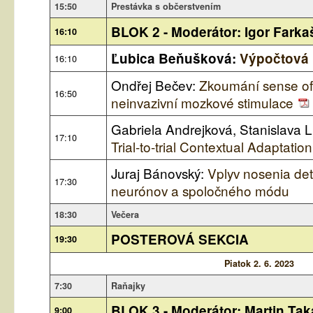
15:50
Prestávka s občerstvením
BLOK 2 - Moderátor: Igor Farka
16:10
Ľubica Beňušková:
Výpočtová 
16:10
Ondřej Bečev:
Zkoumání sense o
16:50
neinvazivní mozkové stimulace
Gabriela Andrejková, Stanislava 
17:10
Trial-to-trial Contextual Adaptatio
Juraj Bánovský:
Vplyv nosenia detí
17:30
neurónov a spoločného módu
18:30
Večera
POSTEROVÁ SEKCIA
19:30
Piatok 2. 6. 2023
7:30
Raňajky
BLOK 3 - Moderátor: Martin Ta
9:00