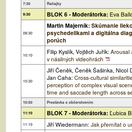
7:30
Raňajky
Eva Ball
BLOK 6 - Moderátorka:
9:30
Martin Majerník:
Skúmanie liek
psychedelikami a digitálna di
09:30
porúch
Filip Kyslík, Vojtěch Juřík:
Arousal 
10:10
v násilných videohrách
Jiří Čeněk, Čeněk Šašinka, Nicol 
Jan Caha:
Cross-cultural similarit
10:30
perception of complex visual scen
time and saccade length across s
10:50
Prestávka s občerstvením
Ľubica 
BLOK 7 - Moderátorka:
11:10
Jiří Wiedermann:
Jak přemítat o u
11:10