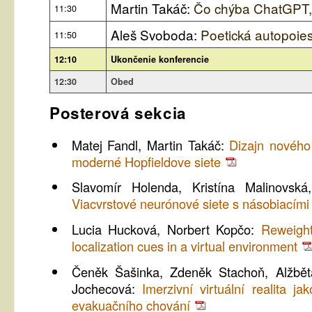
Martin Takáč:
Čo chýba ChatGPT, 
11:30
Aleš Svoboda:
Poetická autopoies
11:50
12:10
Ukončenie konferencie
12:30
Obed
Posterová sekcia
Matej Fandl, Martin Takáč:
Dizajn nového
moderné Hopfieldove siete
Slavomír Holenda, Kristína Malinovská
Viacvrstové neurónové siete s násobiacími
Lucia Hucková, Norbert Kopčo:
Reweight
localization cues in a virtual environment
Čeněk Šašinka, Zdeněk Stachoň, Alžbět
Jochecová:
Imerzivní virtuální realita ja
evakuačního chování