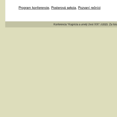
Program konferencie
,
Posterová sekcia
,
Pozvaní rečníci
Konferencia "Kognícia a umelý život XIX",©2023. Za fot