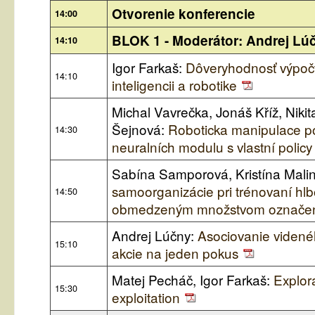
Otvorenie konferencie
14:00
BLOK 1 - Moderátor: Andrej Lú
14:10
Igor Farkaš:
Dôveryhodnosť výpoč
14:10
inteligencii a robotike
Michal Vavrečka, Jonáš Kříž, Niki
Šejnová:
Roboticka manipulace 
14:30
neuralních modulu s vlastní policy
Sabína Samporová, Kristína Mali
samoorganizácie pri trénovaní hlb
14:50
obmedzeným množstvom označen
Andrej Lúčny:
Asociovanie videné
15:10
akcie na jeden pokus
Matej Pecháč, Igor Farkaš:
Explor
15:30
exploitation